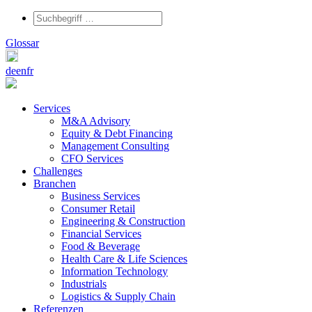
Glossar
de
en
fr
Services
M&A Advisory
Equity & Debt Financing
Management Consulting
CFO Services
Challenges
Branchen
Business Services
Consumer Retail
Engineering & Construction
Financial Services
Food & Beverage
Health Care & Life Sciences
Information Technology
Industrials
Logistics & Supply Chain
Referenzen