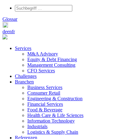
Glossar
de
en
fr
Services
M&A Advisory
Equity & Debt Financing
Management Consulting
CFO Services
Challenges
Branchen
Business Services
Consumer Retail
Engineering & Construction
Financial Services
Food & Beverage
Health Care & Life Sciences
Information Technology
Industrials
Logistics & Supply Chain
Referenzen