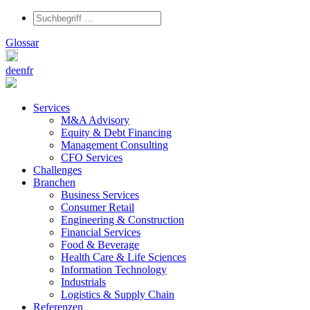
Glossar
de
en
fr
Services
M&A Advisory
Equity & Debt Financing
Management Consulting
CFO Services
Challenges
Branchen
Business Services
Consumer Retail
Engineering & Construction
Financial Services
Food & Beverage
Health Care & Life Sciences
Information Technology
Industrials
Logistics & Supply Chain
Referenzen