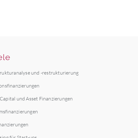
ele
trukturanalyse und -restrukturierung
ionsfinanzierungen
Capital und Asset Finanzierungen
sfinanzierungen
inanzierungen
ing für Start-ups