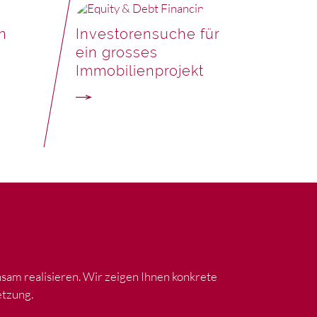
n
Investorensuche für
ein grosses
Immobilienprojekt
am realisieren. Wir zeigen Ihnen konkrete
etzung.