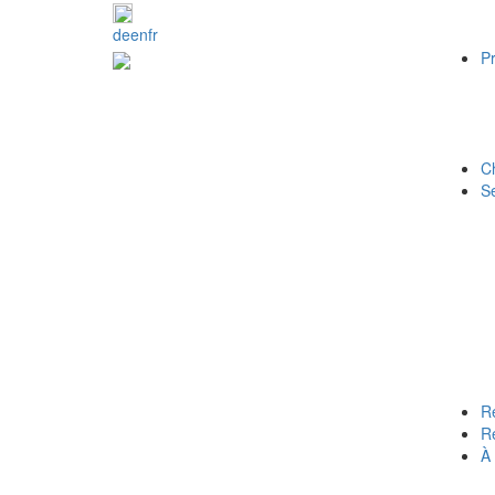
de
en
fr
Pr
C
S
R
R
À