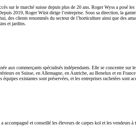
cès sur le marché suisse depuis plus de 20 ans. Roger Wyss a posé les f
uis 2019, Roger Wüst dirige l’entreprise. Sous sa direction, la gamme de
d’hui, des clients renommés du secteur de l’horticulture ainsi que des a
ins et jardins.
née aux commerçants spécialisés indépendants. Elle se concentre sur les
érieurs en Suisse, en Allemagne, en Autriche, au Benelux et en France
es équipes existantes sont préservées, et les entreprises rachetées son
compagné et conseillé les éleveurs de carpes koï et les vendeurs à tou