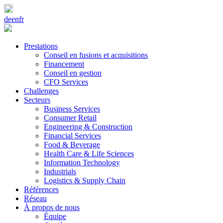
de
en
fr
Prestations
Conseil en fusions et acquisitions
Financement
Conseil en gestion
CFO Services
Challenges
Secteurs
Business Services
Consumer Retail
Engineering & Construction
Financial Services
Food & Beverage
Health Care & Life Sciences
Information Technology
Industrials
Logistics & Supply Chain
Références
Réseau
À propos de nous
Équipe