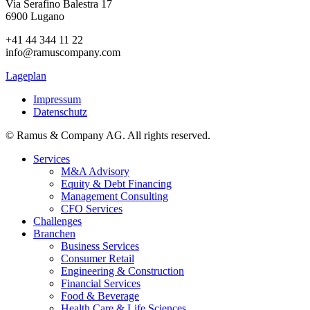
Via Serafino Balestra 17
6900 Lugano
+41 44 344 11 22
info@ramuscompany.com
Lageplan
Impressum
Datenschutz
© Ramus & Company AG. All rights reserved.
Services
M&A Advisory
Equity & Debt Financing
Management Consulting
CFO Services
Challenges
Branchen
Business Services
Consumer Retail
Engineering & Construction
Financial Services
Food & Beverage
Health Care & Life Sciences