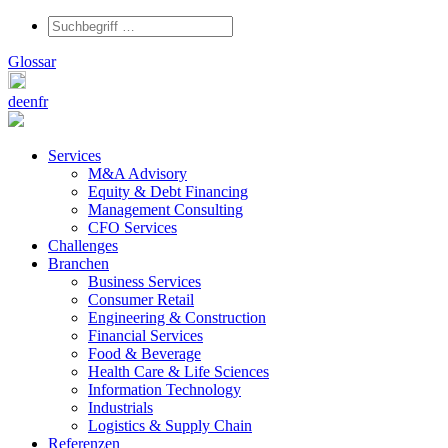
Glossar
de
en
fr
Services
M&A Advisory
Equity & Debt Financing
Management Consulting
CFO Services
Challenges
Branchen
Business Services
Consumer Retail
Engineering & Construction
Financial Services
Food & Beverage
Health Care & Life Sciences
Information Technology
Industrials
Logistics & Supply Chain
Referenzen